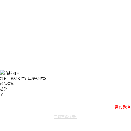
佰腾网
×
您有一笔待支付订单
等待付款
商品信息：
总价：
￥
需付款
￥
了解更多优惠~