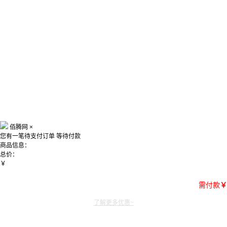
佰腾网
×
您有一笔待支付订单
等待付款
商品信息：
总价：
￥
需付款
￥
了解更多优惠~