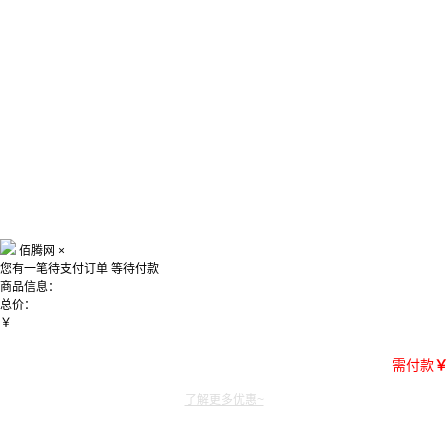
佰腾网
×
您有一笔待支付订单
等待付款
商品信息：
总价：
￥
需付款
￥
了解更多优惠~