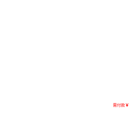
需付款
￥