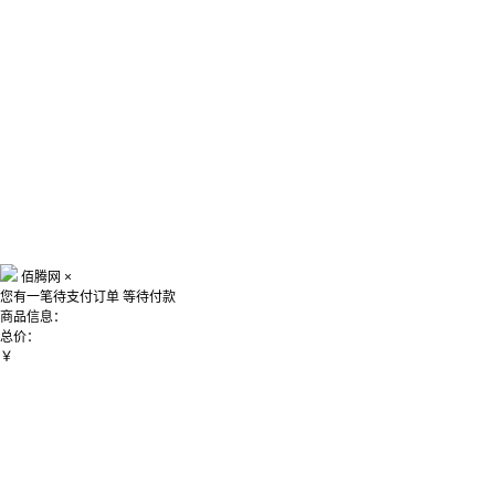
佰腾网
×
您有一笔待支付订单
等待付款
商品信息：
总价：
￥