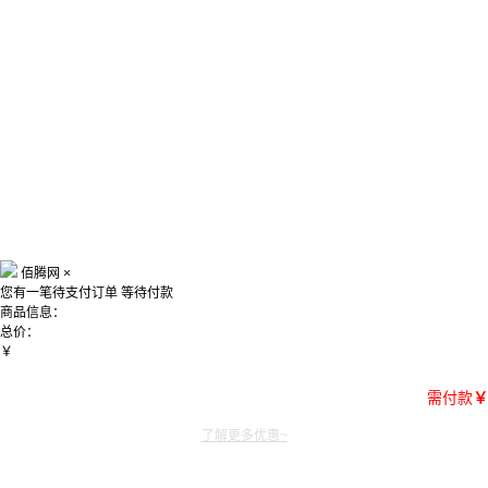
佰腾网
×
您有一笔待支付订单
等待付款
商品信息：
总价：
￥
需付款
￥
了解更多优惠~