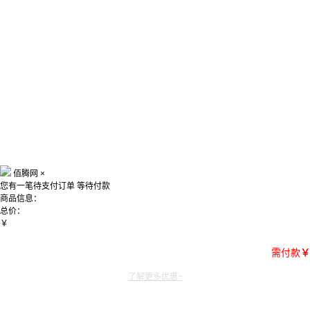
佰腾网
×
您有一笔待支付订单
等待付款
商品信息：
总价：
￥
需付款
￥
了解更多优惠~