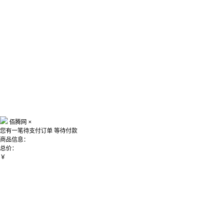
佰腾网
×
您有一笔待支付订单
等待付款
商品信息：
总价：
￥