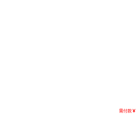
需付款
￥