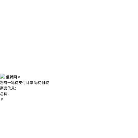
佰腾网
×
您有一笔待支付订单
等待付款
商品信息：
总价：
￥