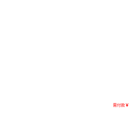
需付款
￥