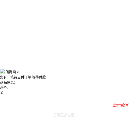
佰腾网
×
您有一笔待支付订单
等待付款
商品信息：
总价：
￥
需付款
￥
了解更多优惠~