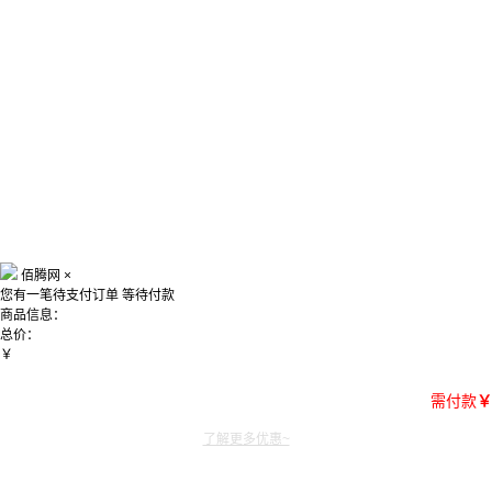
佰腾网
×
您有一笔待支付订单
等待付款
商品信息：
总价：
￥
需付款
￥
了解更多优惠~