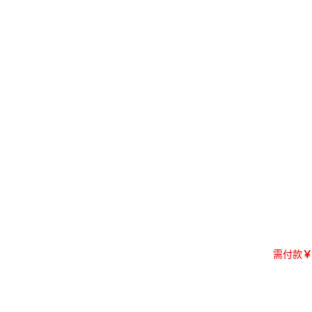
需付款
￥