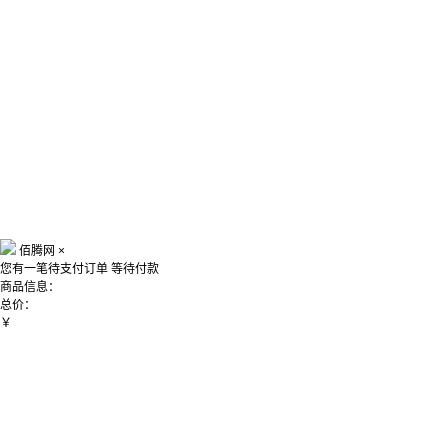
佰腾网
×
您有一笔待支付订单
等待付款
商品信息：
总价：
￥