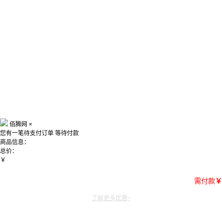
佰腾网
×
您有一笔待支付订单
等待付款
商品信息：
总价：
￥
需付款
￥
了解更多优惠~