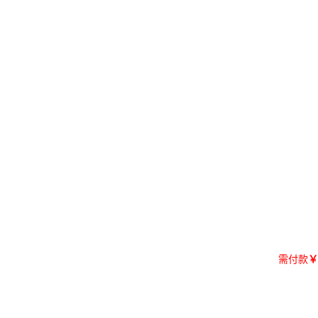
需付款
￥