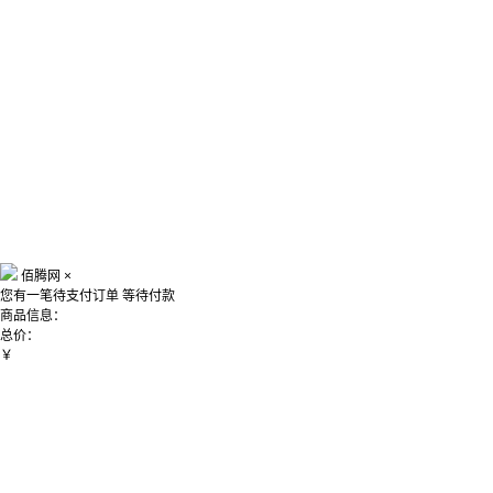
佰腾网
×
您有一笔待支付订单
等待付款
商品信息：
总价：
￥