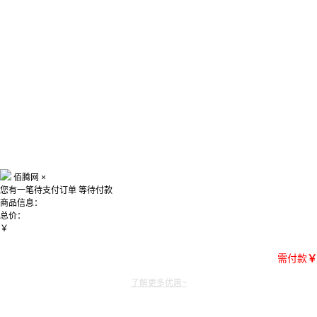
佰腾网
×
您有一笔待支付订单
等待付款
商品信息：
总价：
￥
需付款
￥
了解更多优惠~