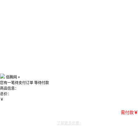
佰腾网
×
您有一笔待支付订单
等待付款
商品信息：
总价：
￥
需付款
￥
了解更多优惠~