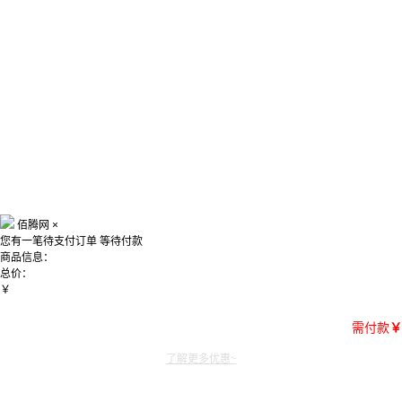
佰腾网
×
您有一笔待支付订单
等待付款
商品信息：
总价：
￥
需付款
￥
了解更多优惠~