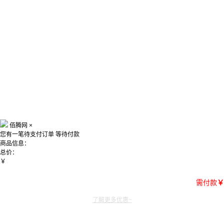
佰腾网
×
您有一笔待支付订单
等待付款
商品信息：
总价：
￥
需付款
￥
了解更多优惠~