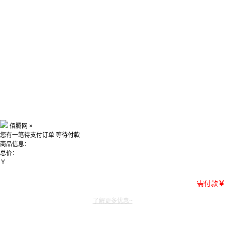
佰腾网
×
您有一笔待支付订单
等待付款
商品信息：
总价：
￥
需付款
￥
了解更多优惠~