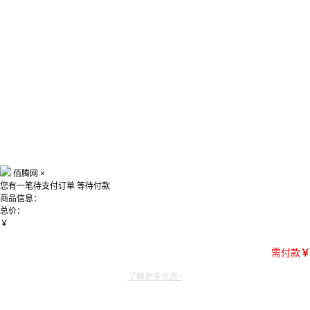
佰腾网
×
您有一笔待支付订单
等待付款
商品信息：
总价：
￥
需付款
￥
了解更多优惠~