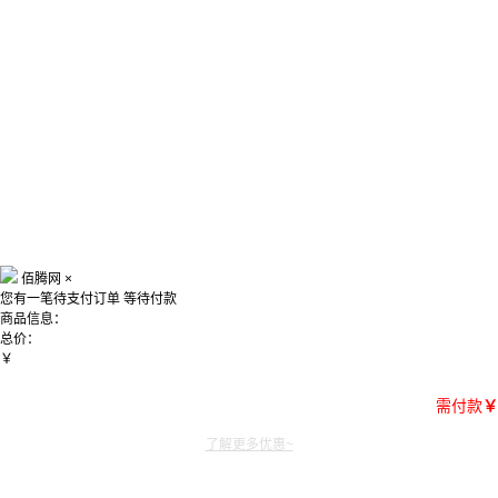
佰腾网
×
您有一笔待支付订单
等待付款
商品信息：
总价：
￥
需付款
￥
了解更多优惠~