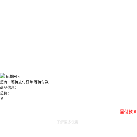
佰腾网
×
您有一笔待支付订单
等待付款
商品信息：
总价：
￥
需付款
￥
了解更多优惠~