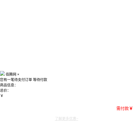
佰腾网
×
您有一笔待支付订单
等待付款
商品信息：
总价：
￥
需付款
￥
了解更多优惠~