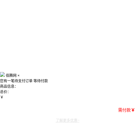
佰腾网
×
您有一笔待支付订单
等待付款
商品信息：
总价：
￥
需付款
￥
了解更多优惠~