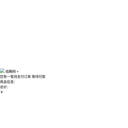
佰腾网
×
您有一笔待支付订单
等待付款
商品信息：
总价：
￥