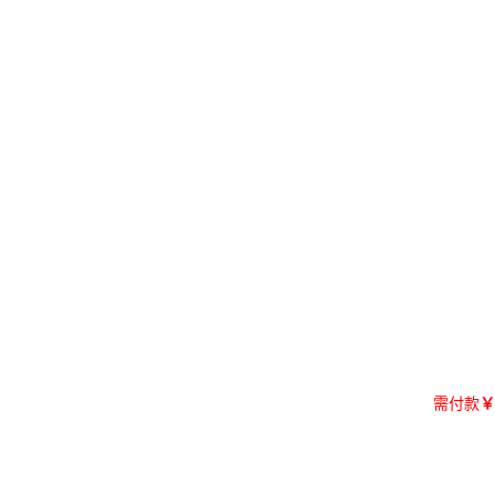
需付款
￥