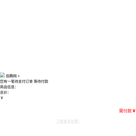
佰腾网
×
您有一笔待支付订单
等待付款
商品信息：
总价：
￥
需付款
￥
了解更多优惠~