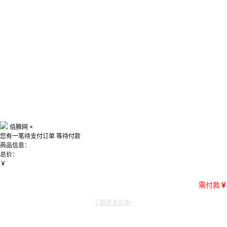
佰腾网
×
您有一笔待支付订单
等待付款
商品信息：
总价：
￥
需付款
￥
了解更多优惠~