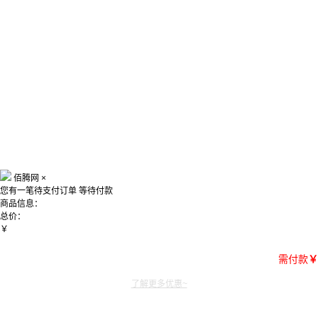
佰腾网
×
您有一笔待支付订单
等待付款
商品信息：
总价：
￥
需付款
￥
了解更多优惠~