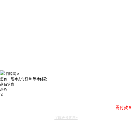
佰腾网
×
您有一笔待支付订单
等待付款
商品信息：
总价：
￥
需付款
￥
了解更多优惠~