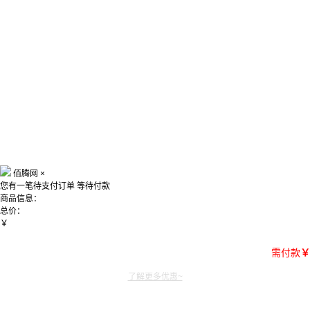
佰腾网
×
您有一笔待支付订单
等待付款
商品信息：
总价：
￥
需付款
￥
了解更多优惠~