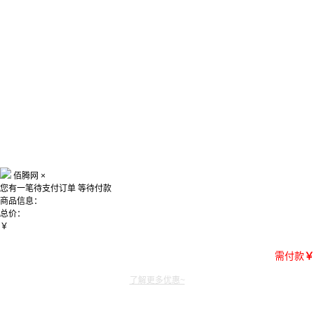
佰腾网
×
您有一笔待支付订单
等待付款
商品信息：
总价：
￥
需付款
￥
了解更多优惠~