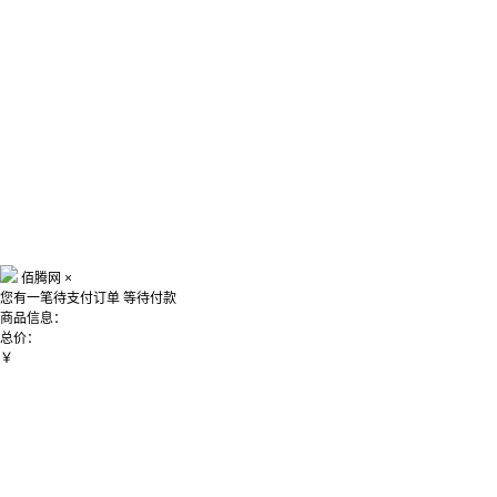
佰腾网
×
您有一笔待支付订单
等待付款
商品信息：
总价：
￥