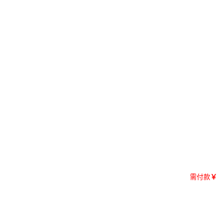
需付款
￥