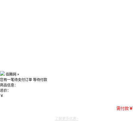
佰腾网
×
您有一笔待支付订单
等待付款
商品信息：
总价：
￥
需付款
￥
了解更多优惠~