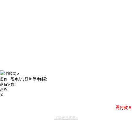
佰腾网
×
您有一笔待支付订单
等待付款
商品信息：
总价：
￥
需付款
￥
了解更多优惠~