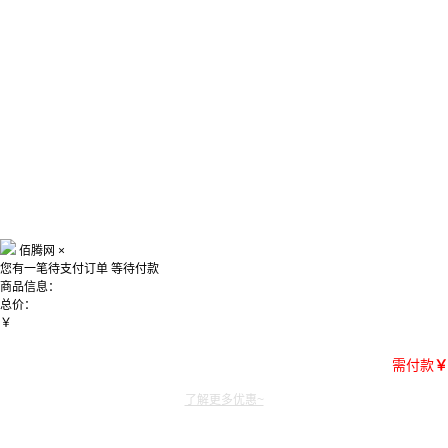
佰腾网
×
您有一笔待支付订单
等待付款
商品信息：
总价：
￥
需付款
￥
了解更多优惠~