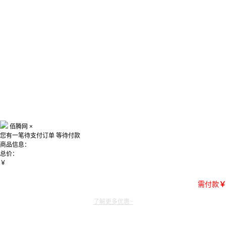
佰腾网
×
您有一笔待支付订单
等待付款
商品信息：
总价：
￥
需付款
￥
了解更多优惠~