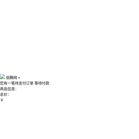
佰腾网
×
您有一笔待支付订单
等待付款
商品信息：
总价：
￥