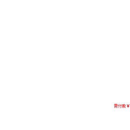
需付款
￥