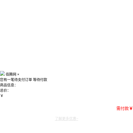
佰腾网
×
您有一笔待支付订单
等待付款
商品信息：
总价：
￥
需付款
￥
了解更多优惠~