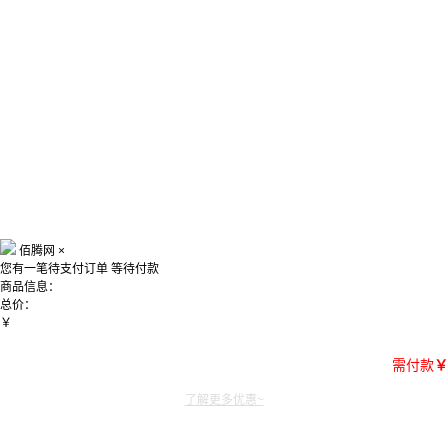
佰腾网
×
您有一笔待支付订单
等待付款
商品信息：
总价：
￥
需付款
￥
了解更多优惠~