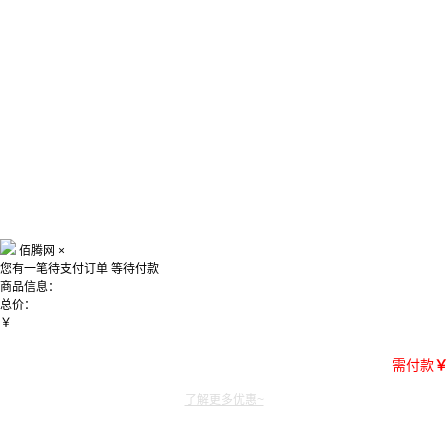
佰腾网
×
您有一笔待支付订单
等待付款
商品信息：
总价：
￥
需付款
￥
了解更多优惠~