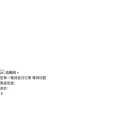
佰腾网
×
您有一笔待支付订单
等待付款
商品信息：
总价：
￥