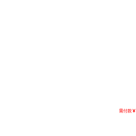
需付款
￥