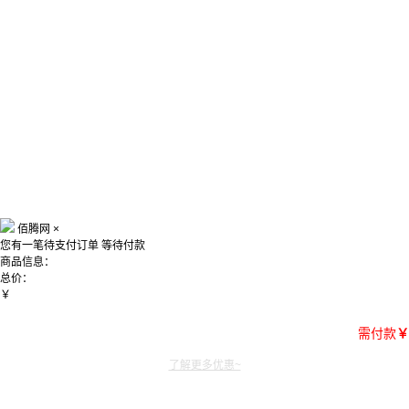
佰腾网
×
您有一笔待支付订单
等待付款
商品信息：
总价：
￥
需付款
￥
了解更多优惠~