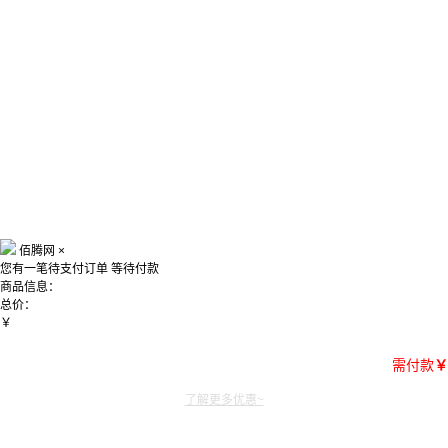
佰腾网
×
您有一笔待支付订单
等待付款
商品信息：
总价：
￥
需付款
￥
了解更多优惠~