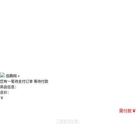
佰腾网
×
您有一笔待支付订单
等待付款
商品信息：
总价：
￥
需付款
￥
了解更多优惠~