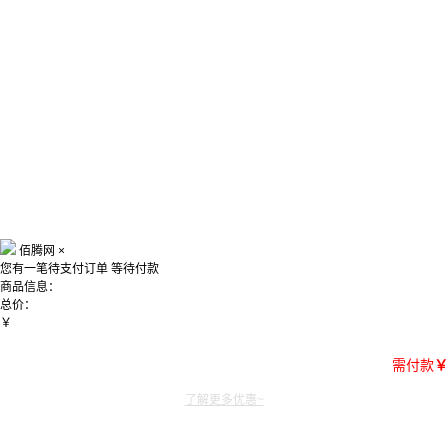
佰腾网
×
您有一笔待支付订单
等待付款
商品信息：
总价：
￥
需付款
￥
了解更多优惠~