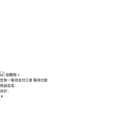
佰腾网
×
您有一笔待支付订单
等待付款
商品信息：
总价：
￥