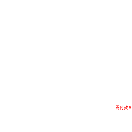
需付款
￥