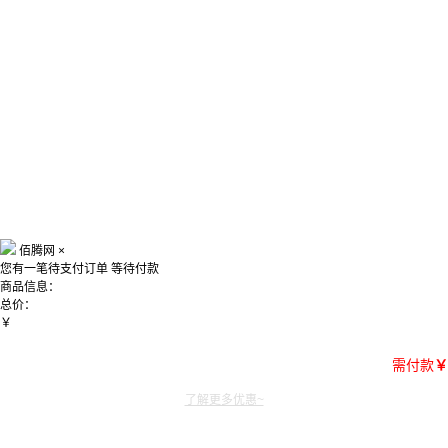
佰腾网
×
您有一笔待支付订单
等待付款
商品信息：
总价：
￥
需付款
￥
了解更多优惠~