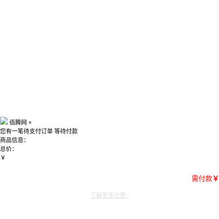
佰腾网
×
您有一笔待支付订单
等待付款
商品信息：
总价：
￥
需付款
￥
了解更多优惠~