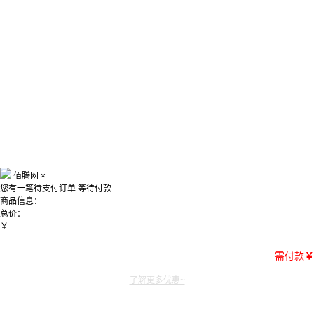
佰腾网
×
您有一笔待支付订单
等待付款
商品信息：
总价：
￥
需付款
￥
了解更多优惠~