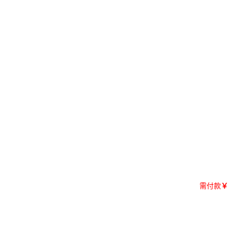
需付款
￥