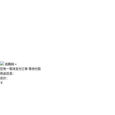
佰腾网
×
您有一笔待支付订单
等待付款
商品信息：
总价：
￥