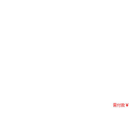
需付款
￥