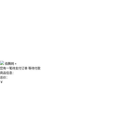
佰腾网
×
您有一笔待支付订单
等待付款
商品信息：
总价：
￥